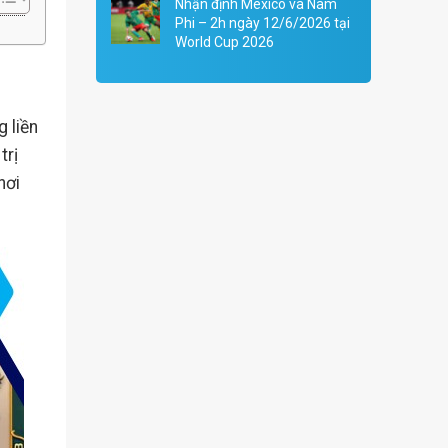
Nhận định Mexico và Nam
Phi – 2h ngày 12/6/2026 tại
World Cup 2026
 liền
trị
hơi