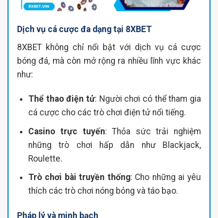
Dịch vụ cá cược đa dạng tại 8XBET
8XBET không chỉ nổi bật với dịch vụ cá cược
bóng đá, mà còn mở rộng ra nhiều lĩnh vực khác
như:
Thể thao điện tử
: Người chơi có thể tham gia
cá cược cho các trò chơi điện tử nổi tiếng.
Casino trực tuyến
: Thỏa sức trải nghiệm
những trò chơi hấp dẫn như Blackjack,
Roulette.
Trò chơi bài truyền thống
: Cho những ai yêu
thích các trò chơi nóng bỏng và táo bạo.
Pháp lý và minh bạch