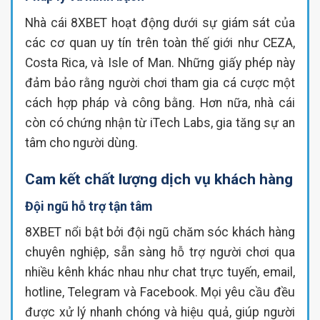
Nhà cái 8XBET hoạt động dưới sự giám sát của
các cơ quan uy tín trên toàn thế giới như CEZA,
Costa Rica, và Isle of Man. Những giấy phép này
đảm bảo rằng người chơi tham gia cá cược một
cách hợp pháp và công bằng. Hơn nữa, nhà cái
còn có chứng nhận từ iTech Labs, gia tăng sự an
tâm cho người dùng.
Cam kết chất lượng dịch vụ khách hàng
Đội ngũ hỗ trợ tận tâm
8XBET nổi bật bởi đội ngũ chăm sóc khách hàng
chuyên nghiệp, sẵn sàng hỗ trợ người chơi qua
nhiều kênh khác nhau như chat trực tuyến, email,
hotline, Telegram và Facebook. Mọi yêu cầu đều
được xử lý nhanh chóng và hiệu quả, giúp người