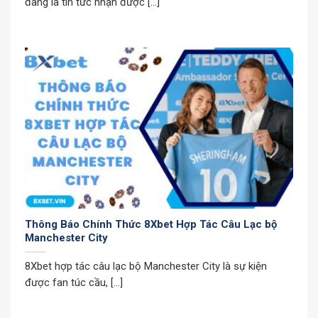
đang là tin tức nhận được [...]
Thông Báo Chính Thức 8Xbet Hợp Tác Câu Lạc bộ
Manchester City
8Xbet hợp tác câu lạc bộ Manchester City là sự kiện
được fan túc cầu, [...]