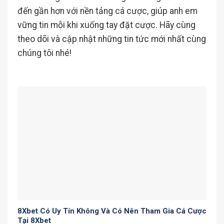
đến gần hơn với nền tảng cá cược, giúp anh em
vững tin mỗi khi xuống tay đặt cược. Hãy cùng
theo dõi và cập nhật những tin tức mới nhất cùng
chúng tôi nhé!
8Xbet Có Uy Tín Không Và Có Nên Tham Gia Cá Cược
Tại 8Xbet