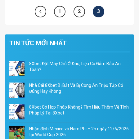
1
2
3
TIN TỨC MỚI NHẤT
8Xbet Đặt Máy Chủ Ở Đâu, Liệu Có Đảm Bảo An
Toàn?
Nhà Cái 8Xbet Bị Bắt Và Bị Công An Triệu Tập Có
Đúng Hay Không
8Xbet Có Hợp Pháp Không? Tìm Hiểu Thêm Về Tính
Pháp Lý Tại 8Xbet
Nhận định Mexico và Nam Phi – 2h ngày 12/6/2026
tại World Cup 2026