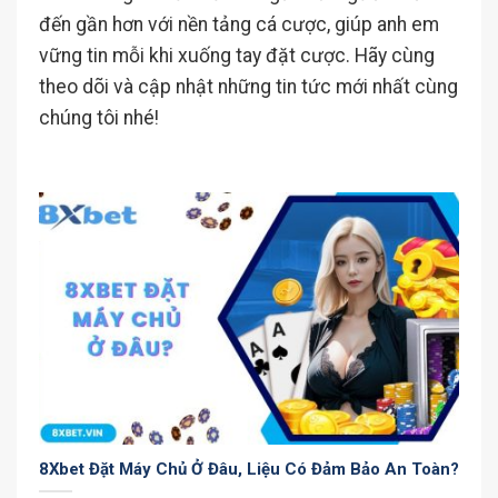
đến gần hơn với nền tảng cá cược, giúp anh em
vững tin mỗi khi xuống tay đặt cược. Hãy cùng
theo dõi và cập nhật những tin tức mới nhất cùng
chúng tôi nhé!
8Xbet Đặt Máy Chủ Ở Đâu, Liệu Có Đảm Bảo An Toàn?