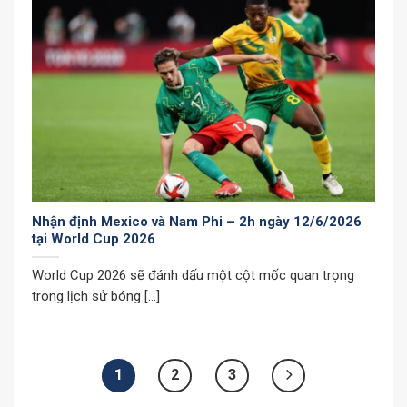
Nhận định Mexico và Nam Phi – 2h ngày 12/6/2026
tại World Cup 2026
World Cup 2026 sẽ đánh dấu một cột mốc quan trọng
trong lịch sử bóng [...]
1
2
3