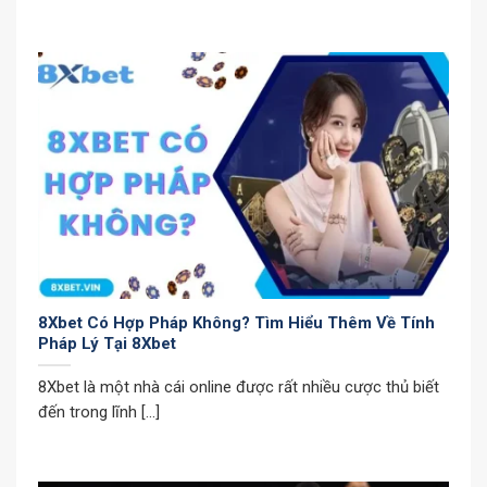
8Xbet Có Hợp Pháp Không? Tìm Hiểu Thêm Về Tính
Pháp Lý Tại 8Xbet
8Xbet là một nhà cái online được rất nhiều cược thủ biết
đến trong lĩnh [...]