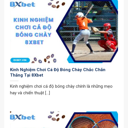
Kinh Nghiệm Chơi Cá Độ Bóng Chày Chắc Chắn
Thắng Tại 8Xbet
Kinh nghiệm chơi cá độ bóng chày chính là những mẹo
hay và chiến thuật [...]