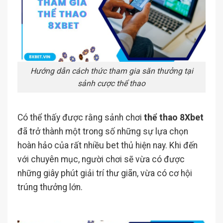
Hướng dẫn cách thức tham gia săn thưởng tại
sảnh cược thể thao
Có thể thấy được rằng sảnh chơi
thể thao 8Xbet
đã trở thành một trong số những sự lựa chọn
hoàn hảo của rất nhiều bet thủ hiện nay. Khi đến
với chuyên mục, người chơi sẽ vừa có được
những giây phút giải trí thư giãn, vừa có cơ hội
trúng thưởng lớn.