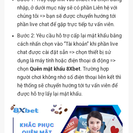
nhập, ở dưới mục này sẽ có phần Liên hệ với
chúng tôi => bạn sẽ được chuyển hướng tới
phần live chat để gặp trực tiếp tư vấn viên.
Bước 2: Yêu cầu hỗ trợ cấp lại mật khẩu bằng
cách nhấn chọn vào “Tài khoản” khi phần live
chat được cài đặt sẵn => chọn thiết bị sử
dụng là máy tính hoặc điện thoại di động =>
chọn
Quên mật khẩu 8Xbet
. Trường hợp
người chơi không nhớ số điện thoại liên kết thì
hệ thống sẽ chuyển hướng tới tư vấn viên để
được hỗ trợ lấy lại mật khẩu.