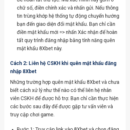
chữ số, điền chính xác và nhấn gửi. Nếu thông
tin trùng khớp hệ thống tự động chuyển hướng
bạn đến giao diện đổi mật khẩu. Bạn chỉ cần
điền mật khẩu mới => nhấn Xác nhận để hoàn
tất quy trình đăng nhập bằng tính năng
quên
mật khẩu 8Xbet
này.
Cách 2: Liên hệ CSKH khi quên mật khẩu đăng
nhập 8Xbet
Những trường hợp
quên mật khẩu 8Xbet
và chưa
biết cách xử lý như thế nào có thể liên hệ nhân
viên CSKH để được hỗ trợ. Bạn chỉ cần thực hiện
các bước sau đây để được gặp tư vấn viên và
truy cập chơi game.
Bước 1: Truy cập link vào 8Xbet và chọn đăng