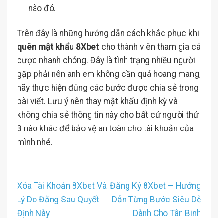
nào đó.
Trên đây là những hướng dẫn cách khắc phục khi
quên mật khẩu 8Xbet
cho thành viên tham gia cá
cược nhanh chóng. Đây là tình trạng nhiều người
gặp phải nên anh em không cần quá hoang mang,
hãy thực hiện đúng các bước được chia sẻ trong
bài viết. Lưu ý nên thay mật khẩu định kỳ và
không chia sẻ thông tin này cho bất cứ người thứ
3 nào khác để bảo vệ an toàn cho tài khoản của
mình nhé.
Xóa Tài Khoản 8Xbet Và
Đăng Ký 8Xbet – Hướng
Lý Do Đằng Sau Quyết
Dẫn Từng Bước Siêu Dễ
Định Này
Dành Cho Tân Binh