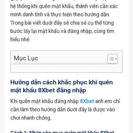
hệ thống khi quên mật khẩu, thành viên cần xác
minh danh tính và thực hiện theo hướng dẫn.
Trong bài viết dưới đây sẽ chia sẻ cụ thể từng
bước lấy lại mật khẩu và đăng nhập, cùng tìm
hiểu nhé.
Mục Lục
Hướng dẫn cách khắc phục khi quên
mật khẩu 8Xbet đăng nhập
Khi quên mật khẩu đăng nhập
8Xbet
anh em chỉ
cần làm theo hướng dẫn dưới đây là được vào
chơi nhanh chóng.