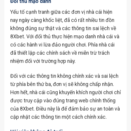
Đối thủ mạo danh
Yếu tố cạnh tranh giữa các đơn vị nhà cái hiện
nay ngày càng khốc liệt, đã có rất nhiều tin đồn
không đúng sự thật và các thông tin sai lệch về
8Xbet. Với đối thủ thực hiện mạo danh nhà cái và
có các hành vi lừa đảo người chơi. Phía nhà cái
đã thiết lập các chính sách về
miễn trừ trách
nhiệm
đối với trường hợp này.
Đối với các thông tin không chính xác và sai lệch
từ phía bên thứ ba, đơn vị sẽ không chấp nhận.
Hơn hết, nhà cái cũng khuyến khích người chơi chỉ
được truy cập vào đúng trang web chính thống
của 8Xbet. Điều này là để đảm bảo sự an toàn và
cập nhật các thông tin một cách chính xác.