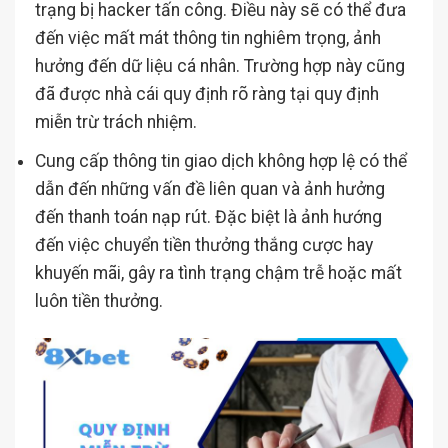
trạng bị hacker tấn công. Điều này sẽ có thể đưa
đến việc mất mát thông tin nghiêm trọng, ảnh
hưởng đến dữ liệu cá nhân. Trường hợp này cũng
đã được nhà cái quy định rõ ràng tại quy định
miễn trừ trách nhiệm
.
Cung cấp thông tin giao dịch không hợp lệ có thể
dẫn đến những vấn đề liên quan và ảnh hưởng
đến thanh toán nạp rút. Đặc biệt là ảnh hướng
đến việc chuyển tiền thưởng thắng cược hay
khuyến mãi, gây ra tình trạng chậm trễ hoặc mất
luôn tiền thưởng.