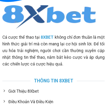
Cá cược thể thao tại
8XBET
không chỉ đơn thuần là một
hình thức giải trí mà còn mang lại cơ hội sinh lời. Để tối
ưu hóa trải nghiệm, người chơi cần thường xuyên cập
nhật thông tin thể thao, nắm bắt kèo cược và áp dụng
các chiến lược cá cược hiệu quả.
THÔNG TIN 8XBET
Giới Thiệu 8Xbet
Điều Khoản Và Điều Kiện