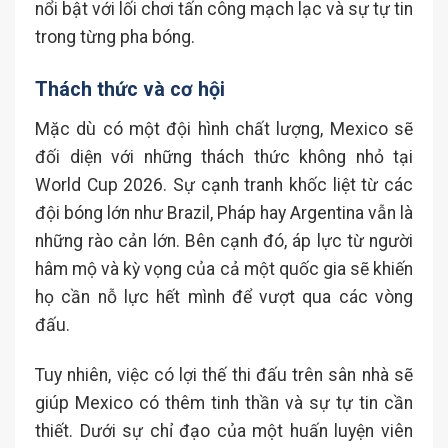
nổi bật với lối chơi tấn công mạch lạc và sự tự tin
trong từng pha bóng.
Thách thức và cơ hội
Mặc dù có một đội hình chất lượng, Mexico sẽ
đối diện với những thách thức không nhỏ tại
World Cup 2026. Sự cạnh tranh khốc liệt từ các
đội bóng lớn như Brazil, Pháp hay Argentina vẫn là
những rào cản lớn. Bên cạnh đó, áp lực từ người
hâm mộ và kỳ vọng của cả một quốc gia sẽ khiến
họ cần nỗ lực hết mình để vượt qua các vòng
đấu.
Tuy nhiên, việc có lợi thế thi đấu trên sân nhà sẽ
giúp Mexico có thêm tinh thần và sự tự tin cần
thiết. Dưới sự chỉ đạo của một huấn luyện viên