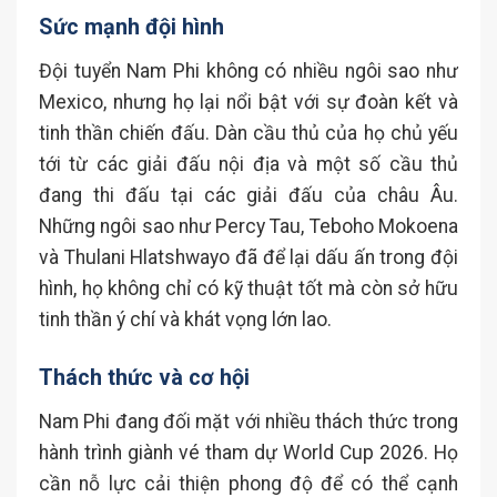
Sức mạnh đội hình
Đội tuyển Nam Phi không có nhiều ngôi sao như
Mexico, nhưng họ lại nổi bật với sự đoàn kết và
tinh thần chiến đấu. Dàn cầu thủ của họ chủ yếu
tới từ các giải đấu nội địa và một số cầu thủ
đang thi đấu tại các giải đấu của châu Âu.
Những ngôi sao như Percy Tau, Teboho Mokoena
và Thulani Hlatshwayo đã để lại dấu ấn trong đội
hình, họ không chỉ có kỹ thuật tốt mà còn sở hữu
tinh thần ý chí và khát vọng lớn lao.
Thách thức và cơ hội
Nam Phi đang đối mặt với nhiều thách thức trong
hành trình giành vé tham dự World Cup 2026. Họ
cần nỗ lực cải thiện phong độ để có thể cạnh