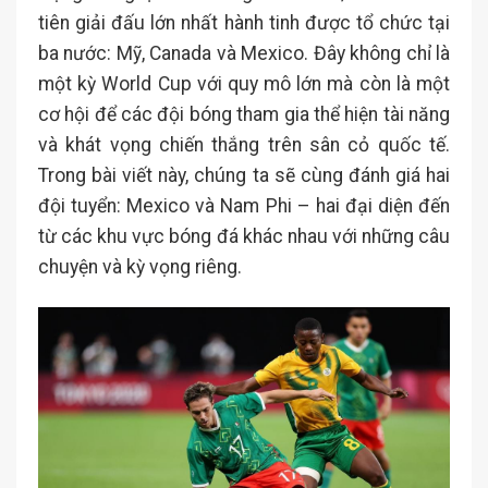
tiên giải đấu lớn nhất hành tinh được tổ chức tại
ba nước: Mỹ, Canada và Mexico. Đây không chỉ là
một kỳ World Cup với quy mô lớn mà còn là một
cơ hội để các đội bóng tham gia thể hiện tài năng
và khát vọng chiến thắng trên sân cỏ quốc tế.
Trong bài viết này, chúng ta sẽ cùng đánh giá hai
đội tuyển: Mexico và Nam Phi – hai đại diện đến
từ các khu vực bóng đá khác nhau với những câu
chuyện và kỳ vọng riêng.