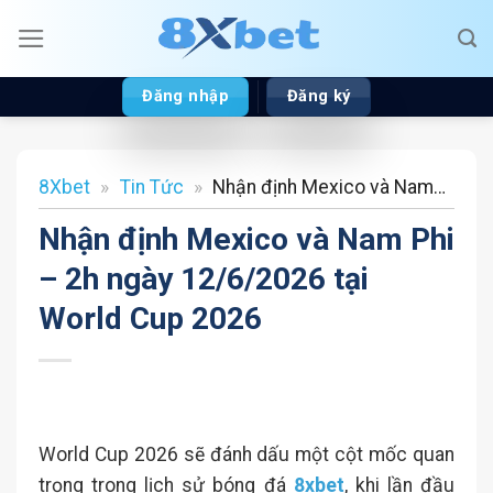
Skip
to
content
Đăng nhập
Đăng ký
8Xbet
»
Tin Tức
»
Nhận định Mexico và Nam
Phi – 2h ngày 12/6/2026 tại World Cup 2026
Nhận định Mexico và Nam Phi
– 2h ngày 12/6/2026 tại
World Cup 2026
World Cup 2026 sẽ đánh dấu một cột mốc quan
trọng trong lịch sử bóng đá
8xbet
, khi lần đầu