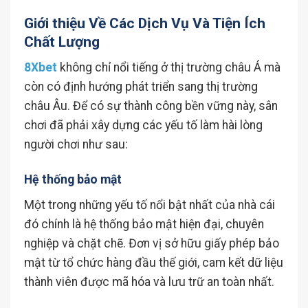
Giới thiệu Về Các Dịch Vụ Và Tiện Ích
Chất Lượng
8Xbet
không chỉ nổi tiếng ở thị trường châu Á mà
còn có định hướng phát triển sang thị trường
châu Âu. Để có sự thành công bền vững này, sân
chơi đã phải xây dựng các yếu tố làm hài lòng
người chơi như sau:
Hệ thống bảo mật
Một trong những yếu tố nổi bật nhất của nhà cái
đó chính là hệ thống bảo mật hiện đại, chuyên
nghiệp và chặt chẽ. Đơn vị sở hữu giấy phép bảo
mật từ tổ chức hàng đầu thế giới, cam kết dữ liệu
thành viên được mã hóa và lưu trữ an toàn nhất.