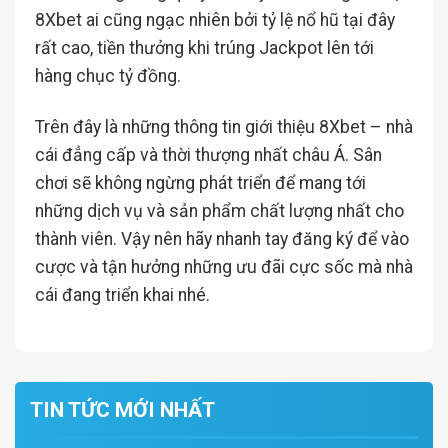
8Xbet
ai cũng ngạc nhiên bởi tỷ lệ nổ hũ tại đây
rất cao, tiền thưởng khi trúng Jackpot lên tới
hàng chục tỷ đồng.
Trên đây là những thông tin
giới thiệu 8Xbet
– nhà
cái đẳng cấp và thời thượng nhất châu Á. Sân
chơi sẽ không ngừng phát triển để mang tới
những dịch vụ và sản phẩm chất lượng nhất cho
thành viên. Vậy nên hãy nhanh tay đăng ký để vào
cược và tận hưởng những ưu đãi cực sốc mà nhà
cái đang triển khai nhé.
TIN TỨC MỚI NHẤT