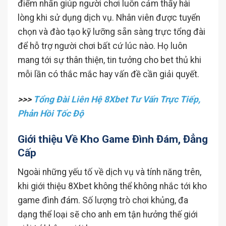
điểm nhấn giúp người chơi luôn cảm thấy hài
lòng khi sử dụng dịch vụ. Nhân viên được tuyển
chọn và đào tạo kỹ lưỡng sẵn sàng trực tổng đài
để hỗ trợ người chơi bất cứ lúc nào. Họ luôn
mang tới sự thân thiện, tin tưởng cho bet thủ khi
mỗi lần có thắc mắc hay vấn đề cần giải quyết.
>>>
Tổng Đài Liên Hệ 8Xbet Tư Vấn Trực Tiếp,
Phản Hồi Tốc Độ
Giới thiệu Về Kho Game Đình Đám, Đẳng
Cấp
Ngoài những yếu tố về dịch vụ và tính năng trên,
khi
giới thiệu 8Xbet
không thể không nhắc tới kho
game đình đám. Số lượng trò chơi khủng, đa
dạng thể loại sẽ cho anh em tận hưởng thế giới