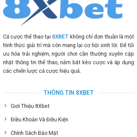
Cá cược thể thao tại
8XBET
không chỉ đơn thuần là một
hình thức giải trí mà còn mang lại cơ hội sinh lời. Để tối
ưu hóa trải nghiệm, người chơi cần thường xuyên cập
nhật thông tin thể thao, nắm bắt kèo cược và áp dụng
các chiến lược cá cược hiệu quả.
THÔNG TIN 8XBET
Giới Thiệu 8Xbet
Điều Khoản Và Điều Kiện
Chính Sách Bảo Mật