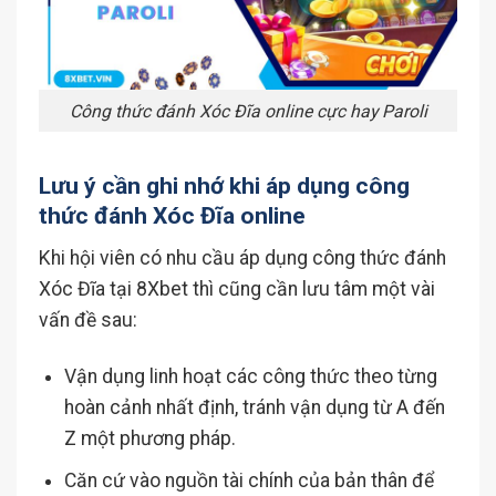
Công thức đánh Xóc Đĩa online cực hay Paroli
Lưu ý cần ghi nhớ khi áp dụng công
thức đánh Xóc Đĩa online
Khi hội viên có nhu cầu áp dụng công thức đánh
Xóc Đĩa tại 8Xbet thì cũng cần lưu tâm một vài
vấn đề sau:
Vận dụng linh hoạt các công thức theo từng
hoàn cảnh nhất định, tránh vận dụng từ A đến
Z một phương pháp.
Căn cứ vào nguồn tài chính của bản thân để