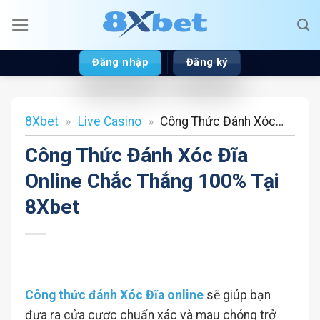
Skip
to
content
Đăng nhập
Đăng ký
8Xbet
»
Live Casino
»
Công Thức Đánh Xóc
Đĩa Online Chắc Thắng 100% Tại 8Xbet
Công Thức Đánh Xóc Đĩa
Online Chắc Thắng 100% Tại
8Xbet
Công thức đánh Xóc Đĩa online
sẽ giúp bạn
đưa ra cửa cược chuẩn xác và mau chóng trở