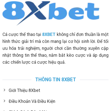
Cá cược thể thao tại
8XBET
không chỉ đơn thuần là một
hình thức giải trí mà còn mang lại cơ hội sinh lời. Để tối
ưu hóa trải nghiệm, người chơi cần thường xuyên cập
nhật thông tin thể thao, nắm bắt kèo cược và áp dụng
các chiến lược cá cược hiệu quả.
THÔNG TIN 8XBET
Giới Thiệu 8Xbet
Điều Khoản Và Điều Kiện