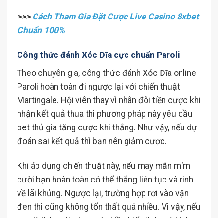
>>>
Cách Tham Gia Đặt Cược Live Casino 8xbet
Chuẩn 100%
Công thức đánh Xóc Đĩa cực chuẩn Paroli
Theo chuyên gia,
công thức đánh Xóc Đĩa online
Paroli hoàn toàn đi ngược lại với chiến thuật
Martingale. Hội viên thay vì nhân đôi tiền cược khi
nhận kết quả thua thì phương pháp này yêu cầu
bet thủ gia tăng cược khi thắng. Như vậy, nếu dự
đoán sai kết quả thì bạn nên giảm cược.
Khi áp dụng chiến thuật này, nếu may mắn mỉm
cười bạn hoàn toàn có thể thắng liên tục và rinh
về lãi khủng. Ngược lại, trường hợp rơi vào vận
đen thì cũng không tổn thất quá nhiều. Vì vậy, nếu