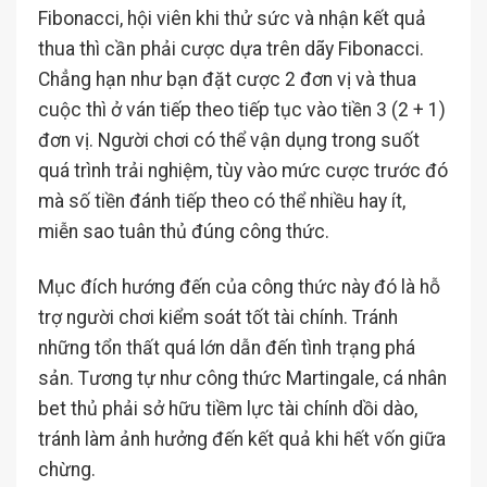
Fibonacci, hội viên khi thử sức và nhận kết quả
thua thì cần phải cược dựa trên dãy Fibonacci.
Chẳng hạn như bạn đặt cược 2 đơn vị và thua
cuộc thì ở ván tiếp theo tiếp tục vào tiền 3 (2 + 1)
đơn vị. Người chơi có thể vận dụng trong suốt
quá trình trải nghiệm, tùy vào mức cược trước đó
mà số tiền đánh tiếp theo có thể nhiều hay ít,
miễn sao tuân thủ đúng công thức.
Mục đích hướng đến của công thức này đó là hỗ
trợ người chơi kiểm soát tốt tài chính. Tránh
những tổn thất quá lớn dẫn đến tình trạng phá
sản. Tương tự như công thức Martingale, cá nhân
bet thủ phải sở hữu tiềm lực tài chính dồi dào,
tránh làm ảnh hưởng đến kết quả khi hết vốn giữa
chừng.