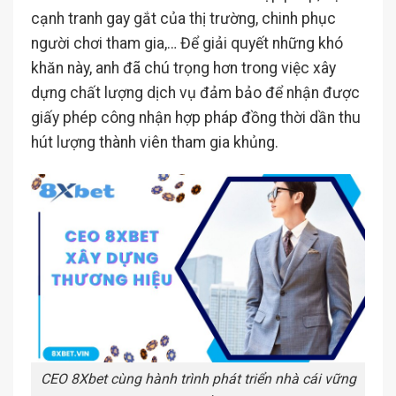
cạnh tranh gay gắt của thị trường, chinh phục
người chơi tham gia,… Để giải quyết những khó
khăn này, anh đã chú trọng hơn trong việc xây
dựng chất lượng dịch vụ đảm bảo để nhận được
giấy phép công nhận hợp pháp đồng thời dần thu
hút lượng thành viên tham gia khủng.
CEO 8Xbet cùng hành trình phát triển nhà cái vững