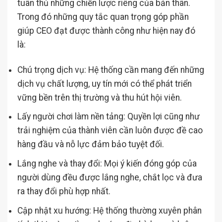
tuân thủ những chiến lược riêng của bản thân.
Trong đó những quy tắc quan trọng góp phần
giúp CEO đạt được thành công như hiện nay đó
là:
Chú trọng dịch vụ: Hệ thống cần mang đến những
dịch vụ chất lượng, uy tín mới có thể phát triển
vững bền trên thị trường và thu hút hội viên.
Lấy người chơi làm nền tảng: Quyền lợi cũng như
trải nghiệm của thành viên cần luôn được đề cao
hàng đầu và nỗ lực đảm bảo tuyệt đối.
Lắng nghe và thay đổi: Mọi ý kiến đóng góp của
người dùng đều được lắng nghe, chắt lọc và đưa
ra thay đổi phù hợp nhất.
Cập nhật xu hướng: Hệ thống thường xuyên phân