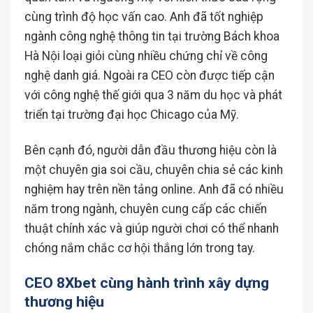
cùng trình độ học vấn cao. Anh đã tốt nghiệp
ngành công nghệ thông tin tại trường Bách khoa
Hà Nội loại giỏi cùng nhiều chứng chỉ về công
nghệ danh giá. Ngoài ra CEO còn được tiếp cận
với công nghệ thế giới qua 3 năm du học và phát
triển tại trường đại học Chicago của Mỹ.
Bên cạnh đó, người dẫn đầu thương hiệu còn là
một chuyên gia soi cầu, chuyên chia sẻ các kinh
nghiệm hay trên nền tảng online. Anh đã có nhiều
năm trong ngành, chuyên cung cấp các chiến
thuật chính xác và giúp người chơi có thể nhanh
chóng nắm chắc cơ hội thắng lớn trong tay.
CEO 8Xbet cùng hành trình xây dựng
thương hiệu