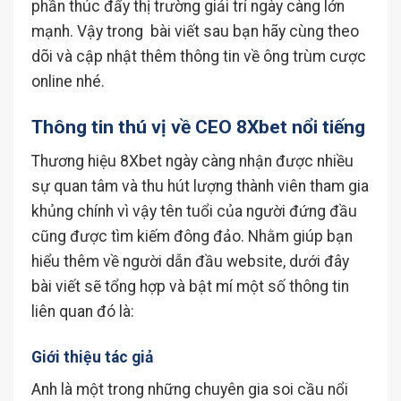
phần thúc đẩy thị trường giải trí ngày càng lớn
mạnh. Vậy trong bài viết sau bạn hãy cùng theo
dõi và cập nhật thêm thông tin về ông trùm cược
online nhé.
Thông tin thú vị về CEO 8Xbet nổi tiếng
Thương hiệu 8Xbet ngày càng nhận được nhiều
sự quan tâm và thu hút lượng thành viên tham gia
khủng chính vì vậy tên tuổi của người đứng đầu
cũng được tìm kiếm đông đảo. Nhằm giúp bạn
hiểu thêm về người dẫn đầu website, dưới đây
bài viết sẽ tổng hợp và bật mí một số thông tin
liên quan đó là:
Giới thiệu tác giả
Anh là một trong những chuyên gia soi cầu nổi