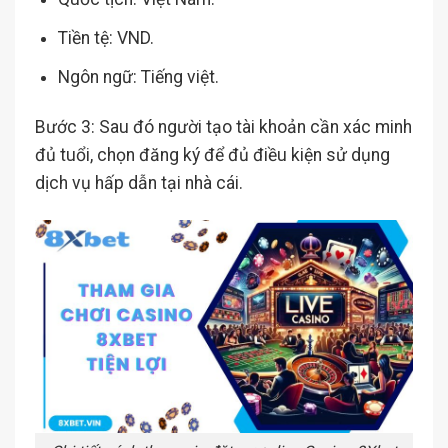
Tiền tệ: VND.
Ngôn ngữ: Tiếng việt.
Bước 3: Sau đó người tạo tài khoản cần xác minh
đủ tuổi, chọn đăng ký để đủ điều kiện sử dụng
dịch vụ hấp dẫn tại nhà cái.