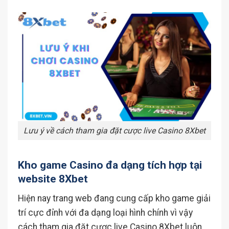
Lưu ý về cách tham gia đặt cược live Casino 8Xbet
Kho game Casino đa dạng tích hợp tại
website 8Xbet
Hiện nay trang web đang cung cấp kho game giải
trí cực đỉnh với đa dạng loại hình chính vì vậy
cách tham gia đặt cược live Casino 8Xbet
luôn