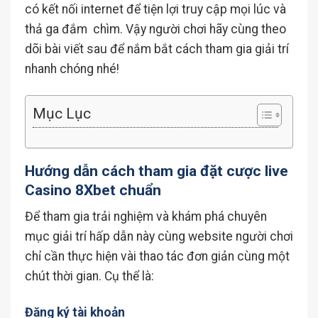
có kết nối internet để tiện lợi truy cập mọi lúc và
thả ga đắm chìm. Vậy người chơi hãy cùng theo
dõi bài viết sau để nắm bắt cách tham gia giải trí
nhanh chóng nhé!
Mục Lục
Hướng dẫn cách tham gia đặt cược live
Casino 8Xbet chuẩn
Để tham gia trải nghiệm và khám phá chuyên
mục giải trí hấp dẫn này cùng website người chơi
chỉ cần thực hiện vài thao tác đơn giản cùng một
chút thời gian. Cụ thể là:
Đăng ký tài khoản