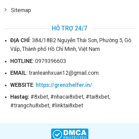
Sitemap
HỖ TRỢ 24/7
ĐỊA CHỈ
: 384/18B2 Nguyễn Thái Sơn, Phường 5, Gò
Vấp, Thành phố Hồ Chí Minh, Việt Nam
HOTLINE
: 0979396603
EMAIL
:
tranleanhxuan12@gmail.com
WEBSITE
:
https://grenzhelfer.in/
Hastag:
#8xbet, #nhacai8xbet, #tai8xbet,
#trangchu8xbet, #linktai8xbet