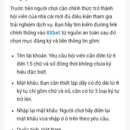
Trước tiên người chơi cần chính thức trở thành
hội viên của nhà cái mới đủ điều kiện tham gia
trải nghiệm dịch vụ. Bạn hãy tìm kiếm đường link
chính thống vào
8Xbet
từ nguồn an toàn sau đó
chọn mục đăng ký và tiền thông tin gồm:
Tên tài khoản: Yêu cầu hội viên cần điền từ 6
đến 15 chữ và số đồng thời không chứa ký
hiệu đặc biệt.
Mật khẩu: Bạn cần thiết lập dãy có độ dài từ 8
ký tự chỉ gồm chữ và số, cần có từ 3 loại ký tự
trở lên.
Nhập lại mật khẩu: Người chơi hãy điền lại
mật khẩu vừa nhập ở ô trên theo yêu cầu.
Quốc tịch: Việt Nam.