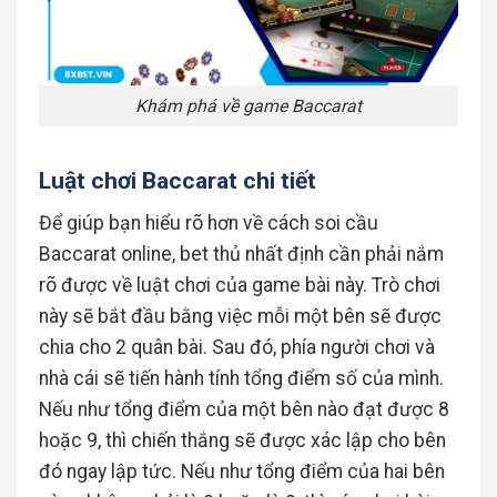
Khám phá về game Baccarat
Luật chơi Baccarat chi tiết
Để giúp bạn hiểu rõ hơn về cách
soi cầu
Baccarat online
, bet thủ nhất định cần phải nắm
rõ được về luật chơi của game bài này. Trò chơi
này sẽ bắt đầu bằng việc mỗi một bên sẽ được
chia cho 2 quân bài. Sau đó, phía người chơi và
nhà cái sẽ tiến hành tính tổng điểm số của mình.
Nếu như tổng điểm của một bên nào đạt được 8
hoặc 9, thì chiến thắng sẽ được xác lập cho bên
đó ngay lập tức. Nếu như tổng điểm của hai bên