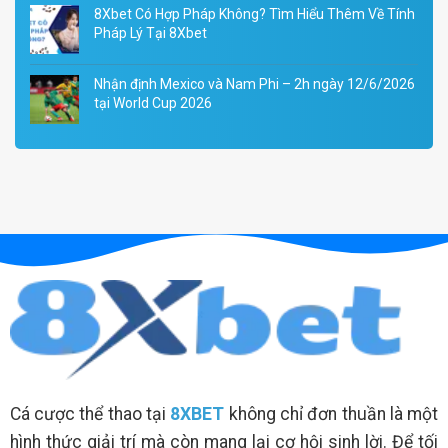
8Xbet Có Hợp Pháp Không? Tìm Hiểu Thêm Về Tính
Pháp Lý Tại 8Xbet
Nhận định Mexico và Nam Phi – 2h ngày 12/6/2026
tại World Cup 2026
Cá cược thể thao tại
8XBET
không chỉ đơn thuần là một
hình thức giải trí mà còn mang lại cơ hội sinh lời. Để tối