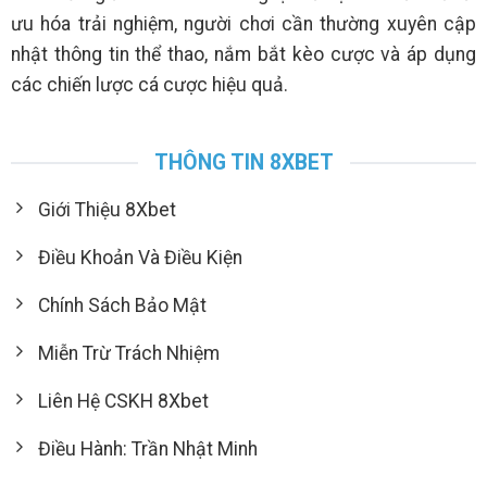
ưu hóa trải nghiệm, người chơi cần thường xuyên cập
nhật thông tin thể thao, nắm bắt kèo cược và áp dụng
các chiến lược cá cược hiệu quả.
THÔNG TIN 8XBET
Giới Thiệu 8Xbet
Điều Khoản Và Điều Kiện
Chính Sách Bảo Mật
Miễn Trừ Trách Nhiệm
Liên Hệ CSKH 8Xbet
Điều Hành: Trần Nhật Minh