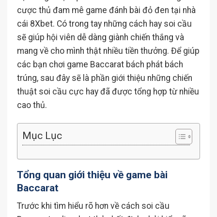
cược thủ đam mê game đánh bài đỏ đen tại nhà
cái 8Xbet. Có trong tay những cách hay soi cầu
sẽ giúp hội viên dễ dàng giành chiến thắng và
mang về cho mình thật nhiều tiền thưởng. Để giúp
các bạn chơi game Baccarat bách phát bách
trúng, sau đây sẽ là phần giới thiệu những chiến
thuật soi cầu cực hay đã được tổng hợp từ nhiều
cao thủ.
Mục Lục
Tổng quan giới thiệu về game bài
Baccarat
Trước khi tìm hiểu rõ hơn về
cách soi cầu