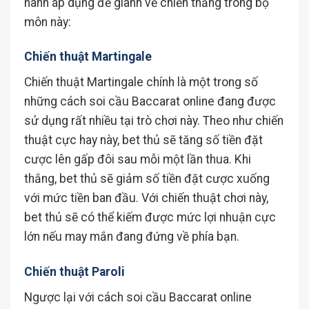
hành áp dụng để giành về chiến thắng trong bộ
môn này:
Chiến thuật Martingale
Chiến thuật Martingale chính là một trong số
những
cách soi cầu Baccarat online
đang được
sử dụng rất nhiều tại trò chơi này. Theo như chiến
thuật cực hay này, bet thủ sẽ tăng số tiền đặt
cược lên gấp đôi sau mỗi một lần thua. Khi
thắng, bet thủ sẽ giảm số tiền đặt cược xuống
với mức tiền ban đầu. Với chiến thuật chơi này,
bet thủ sẽ có thể kiếm được mức lợi nhuận cực
lớn nếu may mắn đang đứng về phía bạn.
Chiến thuật Paroli
Ngược lại với
cách soi cầu Baccarat online