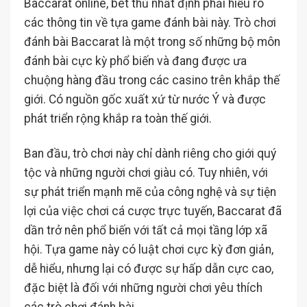
Baccarat online
, bet thủ nhất định phải hiểu rõ
các thông tin về tựa game đánh bài này. Trò chơi
đánh bài Baccarat là một trong số những bộ môn
đánh bài cực kỳ phổ biến và đang được ưa
chuộng hàng đầu trong các casino trên khắp thế
giới. Có nguồn gốc xuất xứ từ nước Ý và được
phát triển rộng khắp ra toàn thế giới.
Ban đầu, trò chơi này chỉ dành riêng cho giới quý
tộc và những người chơi giàu có. Tuy nhiên, với
sự phát triển mạnh mẽ của công nghệ và sự tiện
lợi của việc chơi cá cược trực tuyến, Baccarat đã
dần trở nên phổ biến với tất cả mọi tầng lớp xã
hội. Tựa game này có luật chơi cực kỳ đơn giản,
dễ hiểu, nhưng lại có được sự hấp dẫn cực cao,
đặc biệt là đối với những người chơi yêu thích