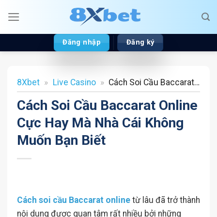
Skip
to
content
Đăng nhập
Đăng ký
8Xbet
»
Live Casino
»
Cách Soi Cầu Baccarat
Online Cực Hay Mà Nhà Cái Không Muốn Bạn Biết
Cách Soi Cầu Baccarat Online
Cực Hay Mà Nhà Cái Không
Muốn Bạn Biết
Cách soi cầu Baccarat online
từ lâu đã trở thành
nội dung được quan tâm rất nhiều bởi những