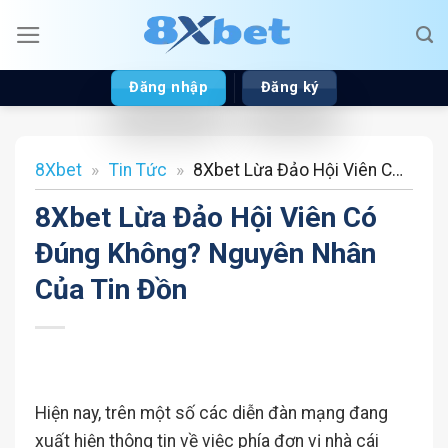
Skip
to
content
Đăng nhập
Đăng ký
8Xbet
»
Tin Tức
»
8Xbet Lừa Đảo Hội Viên Có
Đúng Không? Nguyên Nhân Của Tin Đồn
8Xbet Lừa Đảo Hội Viên Có
Đúng Không? Nguyên Nhân
Của Tin Đồn
Hiện nay, trên một số các diễn đàn mạng đang
xuất hiện thông tin về việc phía đơn vị nhà cái