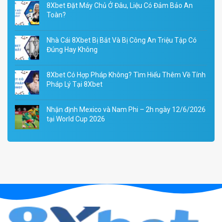
8Xbet Đặt Máy Chủ Ở Đâu, Liệu Có Đảm Bảo An
Toàn?
Nhà Cái 8Xbet Bị Bắt Và Bị Công An Triệu Tập Có
Đúng Hay Không
8Xbet Có Hợp Pháp Không? Tìm Hiểu Thêm Về Tính
Pháp Lý Tại 8Xbet
Nhận định Mexico và Nam Phi – 2h ngày 12/6/2026
tại World Cup 2026