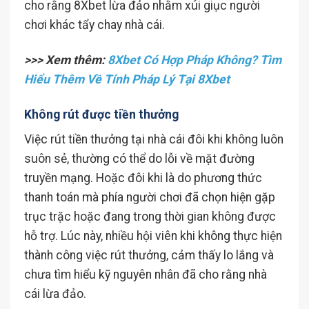
cho rằng
8Xbet lừa đảo
nhằm xúi giục người
chơi khác tẩy chay nhà cái.
>>> Xem thêm:
8Xbet Có Hợp Pháp Không? Tìm
Hiểu Thêm Về Tính Pháp Lý Tại 8Xbet
Không rút được tiền thưởng
Việc rút tiền thưởng tại nhà cái đôi khi không luôn
suôn sẻ, thường có thể do lỗi về mặt đường
truyền mạng. Hoặc đôi khi là do phương thức
thanh toán mà phía người chơi đã chọn hiện gặp
trục trặc hoặc đang trong thời gian không được
hỗ trợ. Lúc này, nhiều hội viên khi không thực hiện
thành công việc rút thưởng, cảm thấy lo lắng và
chưa tìm hiểu kỹ nguyên nhân đã cho rằng nhà
cái lừa đảo.