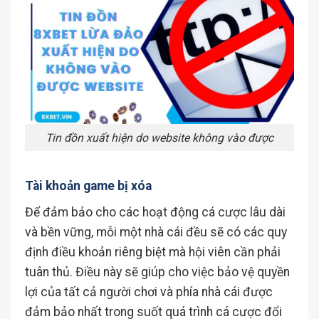
Tin đồn xuất hiện do website không vào được
Tài khoản game bị xóa
Để đảm bảo cho các hoạt động cá cược lâu dài
và bền vững, mỗi một nhà cái đều sẽ có các quy
định điều khoản riêng biệt mà hội viên cần phải
tuân thủ. Điều này sẽ giúp cho việc bảo vệ quyền
lợi của tất cả người chơi và phía nhà cái được
đảm bảo nhất trong suốt quá trình cá cược đổi