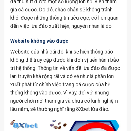
đã thu hút được một số lượng lớn hội viên tham
gia cá cược. Do đó, chắc chắn sẽ không tránh
khỏi được những thông tin tiêu cực, có liên quan
đến việc lừa đảo xuất hiện, nguyên nhân là do:
Website không vào được
Website của nhà cái đôi khi sẽ hiện thông báo
không thể truy cập được khi đơn vị tiến hành bảo
trì hệ thống. Thông tin về vấn đề lừa đảo đã được
lan truyền khá rộng rãi và có vẻ như là phần lớn
xuất phát từ chính việc trang cá cược của hệ
thống không vào được. Vì vậy, đối với những
người chơi mới tham gia và chưa có kinh nghiệm
lâu năm, sẽ thường nghĩ rằng
8Xbet lừa đảo
.