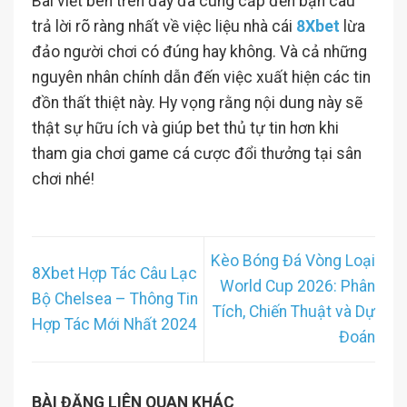
Bài viết bên trên đây đã cung cấp đến bạn câu
trả lời rõ ràng nhất về việc liệu nhà cái
8Xbet
lừa
đảo
người chơi có đúng hay không. Và cả những
nguyên nhân chính dẫn đến việc xuất hiện các tin
đồn thất thiệt này. Hy vọng rằng nội dung này sẽ
thật sự hữu ích và giúp bet thủ tự tin hơn khi
tham gia chơi game cá cược đổi thưởng tại sân
chơi nhé!
Kèo Bóng Đá Vòng Loại
8Xbet Hợp Tác Câu Lạc
World Cup 2026: Phân
Bộ Chelsea – Thông Tin
Tích, Chiến Thuật và Dự
Hợp Tác Mới Nhất 2024
Đoán
BÀI ĐĂNG LIÊN QUAN KHÁC