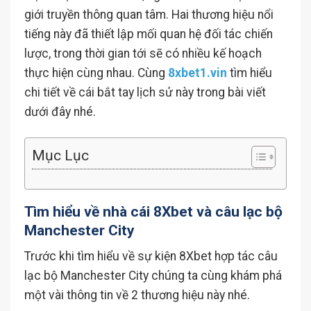
giới truyền thông quan tâm. Hai thương hiệu nổi
tiếng này đã thiết lập mối quan hệ đối tác chiến
lược, trong thời gian tới sẽ có nhiều kế hoạch
thực hiện cùng nhau. Cùng
8xbet1.vin
tìm hiểu
chi tiết về cái bắt tay lịch sử này trong bài viết
dưới đây nhé.
Mục Lục
Tìm hiểu về nhà cái 8Xbet và câu lạc bộ
Manchester City
Trước khi tìm hiểu về sự kiện
8Xbet hợp tác câu
lạc bộ Manchester City
chúng ta cùng khám phá
một vài thông tin về 2 thương hiệu này nhé.