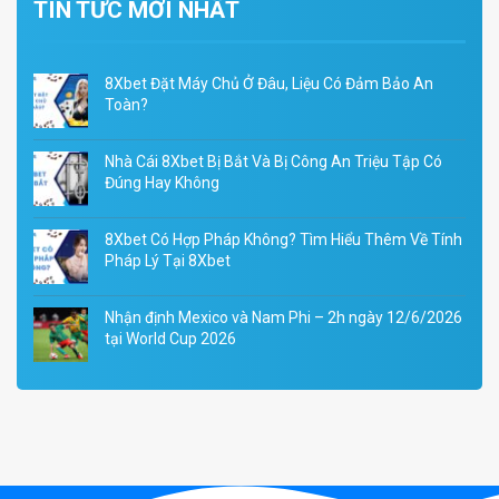
TIN TỨC MỚI NHẤT
8Xbet Đặt Máy Chủ Ở Đâu, Liệu Có Đảm Bảo An
Toàn?
Nhà Cái 8Xbet Bị Bắt Và Bị Công An Triệu Tập Có
Đúng Hay Không
8Xbet Có Hợp Pháp Không? Tìm Hiểu Thêm Về Tính
Pháp Lý Tại 8Xbet
Nhận định Mexico và Nam Phi – 2h ngày 12/6/2026
tại World Cup 2026