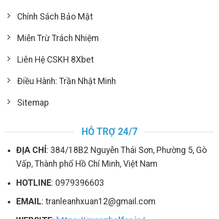
Chính Sách Bảo Mật
Miễn Trừ Trách Nhiệm
Liên Hệ CSKH 8Xbet
Điều Hành: Trần Nhật Minh
Sitemap
HỖ TRỢ 24/7
ĐỊA CHỈ
: 384/18B2 Nguyễn Thái Sơn, Phường 5, Gò
Vấp, Thành phố Hồ Chí Minh, Việt Nam
HOTLINE
: 0979396603
EMAIL
:
tranleanhxuan12@gmail.com