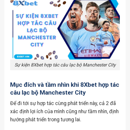
Sự kiện 8Xbet hợp tác câu lạc bộ Manchester City
Mục đích và tầm nhìn khi 8Xbet hợp tác
câu lạc bộ Manchester City
Để đi tới sự hợp tác cùng phát triển này, cả 2 đã
xác định lợi ích của mình cũng như tầm nhìn, định
hướng phát triển trong tương lai.