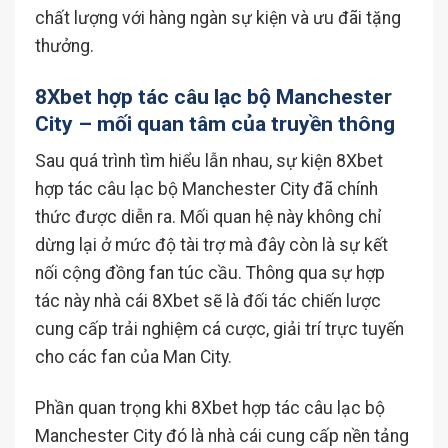
chất lượng với hàng ngàn sự kiện và ưu đãi tặng
thưởng.
8Xbet hợp tác câu lạc bộ Manchester
City – mối quan tâm của truyền thông
Sau quá trình tìm hiểu lẫn nhau, sự kiện
8Xbet
hợp tác câu lạc bộ Manchester City
đã chính
thức được diễn ra. Mối quan hệ này không chỉ
dừng lại ở mức độ tài trợ mà đây còn là sự kết
nối cộng đồng fan túc cầu. Thông qua sự hợp
tác này nhà cái 8Xbet sẽ là đối tác chiến lược
cung cấp trải nghiệm cá cược, giải trí trực tuyến
cho các fan của Man City.
Phần quan trọng khi
8Xbet hợp tác câu lạc bộ
Manchester City
đó là nhà cái cung cấp nền tảng