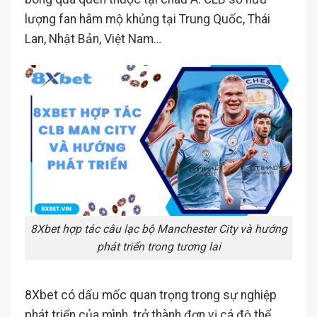
lượng fan hâm mộ khủng tại Trung Quốc, Thái
Lan, Nhật Bản, Việt Nam…
8Xbet hợp tác câu lạc bộ Manchester City và hướng
phát triển trong tương lai
8Xbet có dấu mốc quan trọng trong sự nghiệp
phát triển của mình, trở thành đơn vị cá độ thể