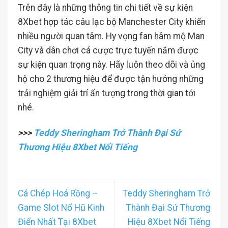
Trên đây là những thông tin chi tiết về sự kiện
8Xbet hợp tác câu lạc bộ Manchester City
khiến
nhiều người quan tâm. Hy vọng fan hâm mộ Man
City và dân chơi cá cược trực tuyến nắm được
sự kiện quan trọng này. Hãy luôn theo dõi và ủng
hộ cho 2 thương hiệu để được tận hưởng những
trải nghiệm giải trí ấn tượng trong thời gian tới
nhé.
>>>
Teddy Sheringham Trở Thành Đại Sứ
Thương Hiệu 8Xbet Nổi Tiếng
Cá Chép Hoá Rồng –
Teddy Sheringham Trở
Game Slot Nổ Hũ Kinh
Thành Đại Sứ Thương
Điển Nhất Tại 8Xbet
Hiệu 8Xbet Nổi Tiếng